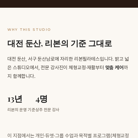
WHY THIS STUDIO
대전 둔산, 리본의 기준 그대로
대전 둔산, 서구 둔산남로에 자리한 리본필라테스입니다. 밝고 넓
은 스튜디오에서, 전문 강사진이 체형교정·재활부터
맞춤 케어
까
지 함께합니다.
13년
4명
리본의 운영 기준
상주 전문 강사
이 지점에서는
개인·듀엣·그룹 수업
과 목적별 프로그램(
체형교정