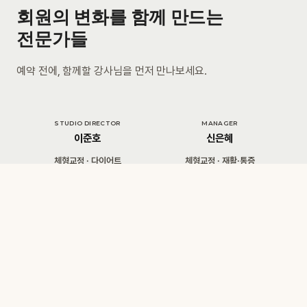
회원의 변화를 함께 만드는
전문가들
예약 전에, 함께할 강사님을 먼저 만나보세요.
STUDIO DIRECTOR
MANAGER
이준호
신은혜
체형교정 · 다이어트
체형교정 · 재활·통증
리본 필라테스 지도자
CURE 인증 지도자
SUPERVISOR
이다교
최인서
체형교정
재활·통증
필라테스 지도자
필라테스 지도자