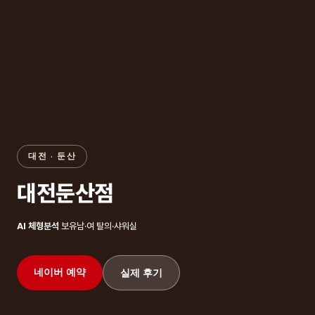
대전 · 둔산
대전둔산점
AI 체형분석
보유
남·여 탈의·샤워실
네이버 예약
실제 후기